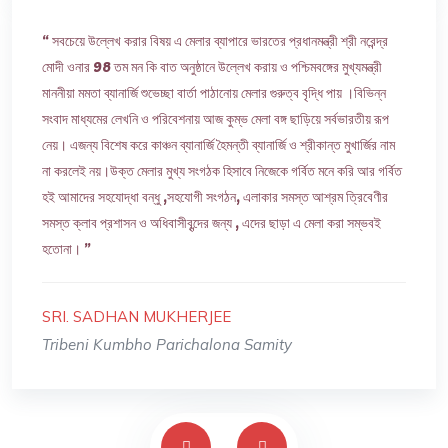
“ সবচেয়ে উল্লেখ করার বিষয় এ মেলার ব্যাপারে ভারতের প্রধানমন্ত্রী শ্রী নরেন্দ্র
মোদী ওনার 98 তম মন কি বাত অনুষ্ঠানে উল্লেখ করায় ও পশ্চিমবঙ্গের মুখ্যমন্ত্রী
মাননীয়া মমতা ব্যানার্জি শুভেচ্ছা বার্তা পাঠানোয় মেলার গুরুত্ব বৃদ্ধি পায় ।বিভিন্ন
সংবাদ মাধ্যমের লেখনি ও পরিবেশনায় আজ কুম্ভ মেলা বঙ্গ ছাড়িয়ে সর্বভারতীয় রূপ
নেয়। এজন্য বিশেষ করে কাঞ্চন ব্যানার্জি হৈমন্তী ব্যানার্জি ও শ্রীকান্ত মুখার্জির নাম
না করলেই নয়।উক্ত মেলার মুখ্য সংগঠক হিসাবে নিজেকে গর্বিত মনে করি আর গর্বিত
হই আমাদের সহযোদ্ধা বন্ধু ,সহযোগী সংগঠন, এলাকার সমস্ত আশ্রম ত্রিবেণীর
সমস্ত ক্লাব প্রশাসন ও অধিবাসীবৃন্দের জন্য , এদের ছাড়া এ মেলা করা সম্ভবই
হতোনা। ”
SRI. SADHAN MUKHERJEE
Tribeni Kumbho Parichalona Samity