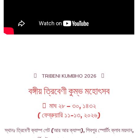
TRIBENI KUMBHO 2026
বঙ্গীয় ত্রিবেণী কুম্ভ মহোৎসব
মাঘ ২৮ – ৩০, ১৪৩২
( ফেব্রুয়ারি ১১-১৩, ২০২৬)
স্থান: ত্রিবেণী ক্যাম্প গেট (আর আর ক্যাম্প), শিবপুর স্পোর্টিং ক্লাব ময়দান,