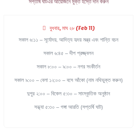
সপ্তর্ষি ঘাটএর আয়োজনে মুক্ত হস্তে দান করুন
বুধবার, মাঘ ২৮ (Feb 11)
সকাল ৬:১১ – সূর্যোদয়, আদিত্য হৃদয় মন্ত্র এবং শান্তি বচন
সকাল ৬:৪৫ – দীপ প্রজ্জ্বলন
সকাল ৮:০০ – ৯:০০ – নগর সংকীর্তন
সকাল ৯:০০ – বেলা ১২:০০ – বসে আঁকো (নাম নথিভুক্ত করুন)
দুপুর ২:০০ – বিকেল ৫:৩০ – সাংস্কৃতিক অনুষ্ঠান
সন্ধ্যা ৫:৩০ – গঙ্গা আরতি (সপ্তর্ষি ঘাট)