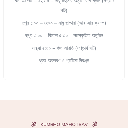
বেলা ১১:৩০ – ১২:৩০ – সাধু মহাত্মার অমৃত যোগ স্নান (সপ্তর্ষি
ঘাট)
দুপুর ১:০০ – ৩:০০ – সাধু ভান্ডারা (আর আর ক্যাম্প)
দুপুর ৩:০০ – বিকেল ৫:৩০ – সাংস্কৃতিক অনুষ্ঠান
সন্ধ্যা ৫:৩০ – গঙ্গা আরতি (সপ্তর্ষি ঘাট)
ধ্বজ অবতরণ ও প্রতিমা নিরঞ্জন
KUMBHO MAHOTSAV