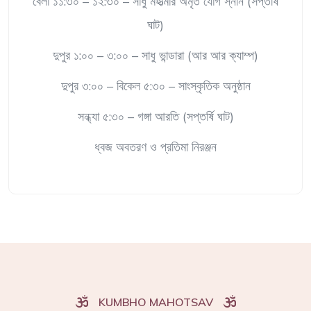
বেলা ১১:৩০ – ১২:৩০ – সাধু মহাত্মার অমৃত যোগ স্নান (সপ্তর্ষি
ঘাট)
দুপুর ১:০০ – ৩:০০ – সাধু ভান্ডারা (আর আর ক্যাম্প)
দুপুর ৩:০০ – বিকেল ৫:৩০ – সাংস্কৃতিক অনুষ্ঠান
সন্ধ্যা ৫:৩০ – গঙ্গা আরতি (সপ্তর্ষি ঘাট)
ধ্বজ অবতরণ ও প্রতিমা নিরঞ্জন
KUMBHO MAHOTSAV