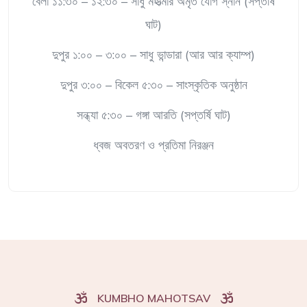
বেলা ১১:৩০ – ১২:৩০ – সাধু মহাত্মার অমৃত যোগ স্নান (সপ্তর্ষি
ঘাট)
দুপুর ১:০০ – ৩:০০ – সাধু ভান্ডারা (আর আর ক্যাম্প)
দুপুর ৩:০০ – বিকেল ৫:৩০ – সাংস্কৃতিক অনুষ্ঠান
সন্ধ্যা ৫:৩০ – গঙ্গা আরতি (সপ্তর্ষি ঘাট)
ধ্বজ অবতরণ ও প্রতিমা নিরঞ্জন
KUMBHO MAHOTSAV