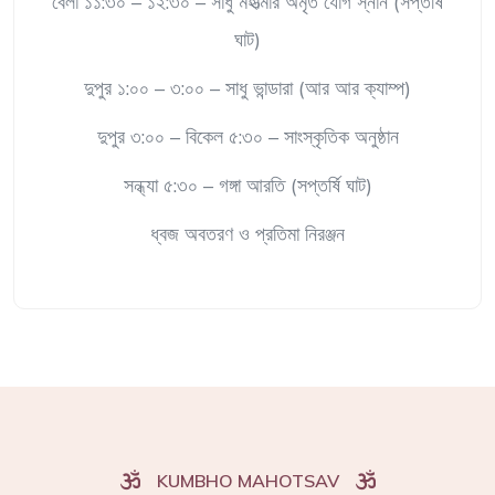
বেলা ১১:৩০ – ১২:৩০ – সাধু মহাত্মার অমৃত যোগ স্নান (সপ্তর্ষি
ঘাট)
দুপুর ১:০০ – ৩:০০ – সাধু ভান্ডারা (আর আর ক্যাম্প)
দুপুর ৩:০০ – বিকেল ৫:৩০ – সাংস্কৃতিক অনুষ্ঠান
সন্ধ্যা ৫:৩০ – গঙ্গা আরতি (সপ্তর্ষি ঘাট)
ধ্বজ অবতরণ ও প্রতিমা নিরঞ্জন
KUMBHO MAHOTSAV